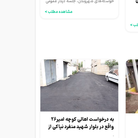
ی
خواسته‌های شهروندان، جلسه دیدار عمومی
با حضور مهندس علی داودی،...
مشاهده مطلب >
خطرات ناشی از سیلاب ، رودخانه رضوان75
ب >
به درخواست اهالی کوچه امیر26
واقع در بلوار شهید منفرد نیاکی از
شهرداری،روکش...
.