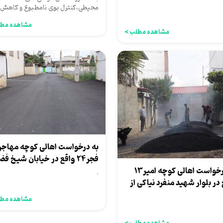
۲
محیطی،کنترل بوی نامطبوع و کاهش
خطرات ناشی از سیلاب، کانال های آب
مشاهده مطل
چهار...
مشاهده مطلب >
فجر24 واقع در خیابان شیخ ف
به درخواست اهالی کوچه امیر13
الله...
.
در بلوار شهید منفرد نیاکی از
اری،روکش...
مشاهده مطل