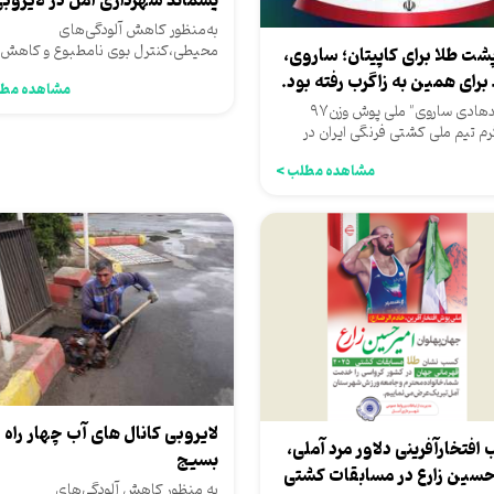
پسماند شهرداری آمل در لایروب
رودخانه...
به‌منظور کاهش آلودگی‌های
محیطی،کنترل بوی نامطبوع و کاهش
پشت طلا برای کاپیتان؛ ساروی،
برای همین به زاگرب رفته بود.
مشاهده مطل
و...
محمدهادی ساروی" ملی پوش وزن۹۷
رم تیم ملی کشتی فرنگی ایران در
یی با نتیجه 3-1 مقابل...
مشاهده مطلب >
لایروبی کانال های آب چهار راه
افتخارآفرینی دلاور مرد آملی،
بسیج
حسین زارع در مسابقات کشتی
به‌ منظور کاهش آلودگی‌های