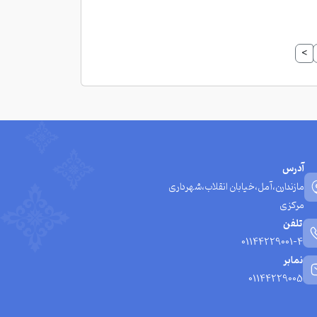
>
آدرس
مازندارن،آمل،خیابان انقلاب،شهرداری
مرکزی
تلفن
01144229001-4
نمابر
01144229005