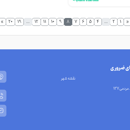
مشاهده مطلب >
»
20
19
...
12
11
10
9
8
7
6
5
4
...
2
1
«
ای ضروری
نقشه شهر
مردمی137