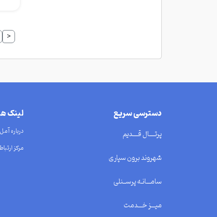
<
دسترسی سریع
لینک ه
درباره آمل
پرتــــال قــــدیم
مرکز ارتباط 
شهروند برون سپاری
سامـــانـه پرســنلی
میـــز خـــدمت