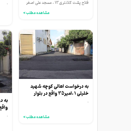
۰۲۵...
فلاح پشت کلانتری13 ، مسجد علی اصغر
.
(ع) زمان: سه شنبه 1404/06/25...
مشاهده مطلب >
به درخواست اهالی کوچه شهید
خلیلی 1 ،امیر35 واقع در بلوار
شهید منفرد...
.
واقع 
شهرد
.
مشاهده مطلب >