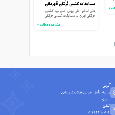
مسابقات کشتی فرنگی قهرمانی
ب >
آسیا
علی اسکو " ملی پوش آملی تیم کشتی
فرنگی ایران در مسابقات کشتی فرنگی
قهرمانی آسیا در بیشکک قرقیزستان...
مشاهده مطلب >
آدرس
مازندارن،آمل،خیابان انقلاب،شهرداری
مرکزی
تلفن
01144229001-4