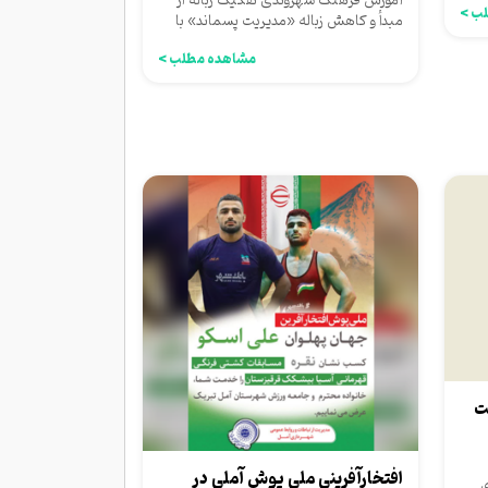
آموزش فرهنگ شهروندی تفکیک‌ زباله از
ب >
مبدأ و کاهش زباله «مدیریت پسماند» با
حضور کارشناسان سازمان...
مشاهده مطلب >
ت
افتخارآفرینی ملی پوش آملی در
ی