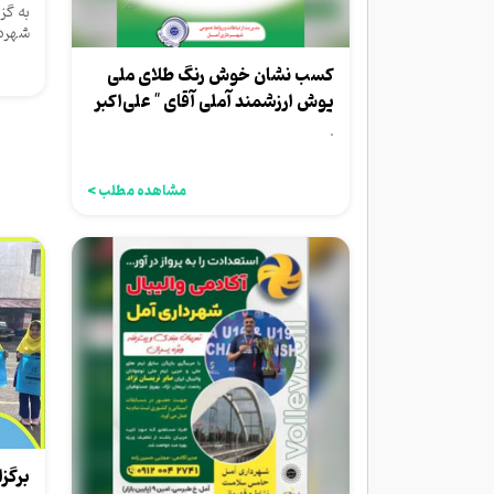
به گز
شهردا
شهردا
کسب نشان خوش رنگ طلای ملی
پوش ارزشمند آملی آقای " علی‌اکبر
آکو "...
.
مشاهده مطلب >
برگز