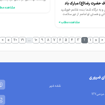
وف حضرت رضا(ع) مبارک باد
دینی و تقویت مشارکت شهروندان...
مشاهده مطل
و به درگاه شما بنده غلامم خورشید
نی و هستی تو امامم از دور سلامت
 واجب شرعی‌ست آقا...
مشاهده مطلب >
>
»
20
19
...
10
9
8
7
6
5
4
3
2
1
«
<
ای ضروری
نقشه شهر
مردمی137