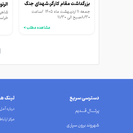
بزرگداشت مقام کارگر،شهدای جنگ
الرئ
رمضان،...
جمعه ۱۱ اردیبهشت ماه ۱۴۰۵ /ساعت
شاهی 
۸/۳۰صبح الی ۱۱/۳۰
خراسا
کنم و
مشاهده مطلب >
دسترسی سریع
لینک ه
درباره آمل
پرتــــال قــــدیم
مرکز ارتباط 
شهروند برون سپاری