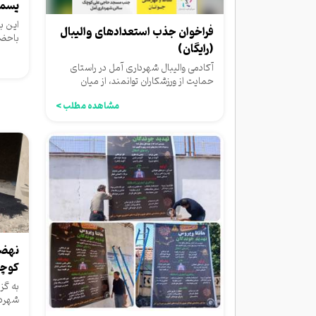
پسما
این ب
فراخوان جذب استعدادهای والیبال
باحضو
(رایگان)
پسمان
آکادمی والیبال شهرداری آمل در راستای
حمایت از ورزشکاران توانمند، از میان
نوجوانان و جوانان مستعدی...
مشاهده مطلب >
نهضت
کوچه
به گز
شهردا
شهردا