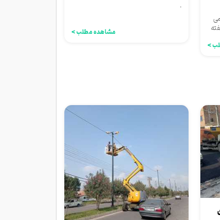
.
می
فته
مشاهده مطلب >
ب >