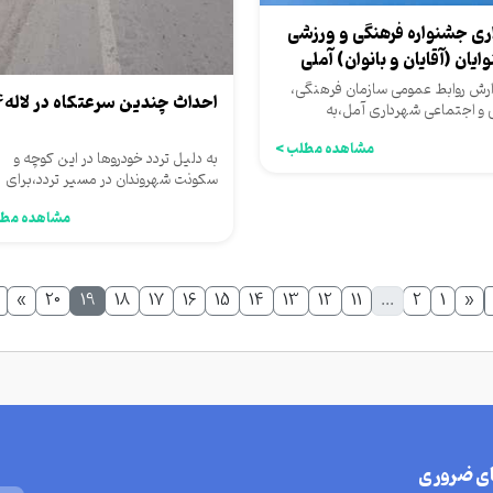
اری جشنواره فرهنگی و ورزشی
ایان (آقایان و بانوان) آملی
ارش روابط عمومی سازمان فرهنگی،
احداث چندین سرعتکاه در لاله۴۴
 و اجتماعی شهرداری آمل،به
ت هفته ملی ناشنوایان ویژه...
مشاهده مطلب >
به دلیل تردد خودروها در این کوچه و
سکونت شهروندان در مسیر تردد،برای
کاهش سرعت و سهولت ساکنین در...
مشاهده مطل
»
20
19
18
17
16
15
14
13
12
11
...
2
1
«
ای ضروری