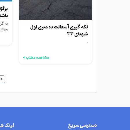
برگز
ناشنو
به گز
لکه گیری آسفالت ده متری اول
ورزشی
شهدای ۳۳
مناسب
.
مشاهده مطلب >
<
دسترسی سریع
لینک ه