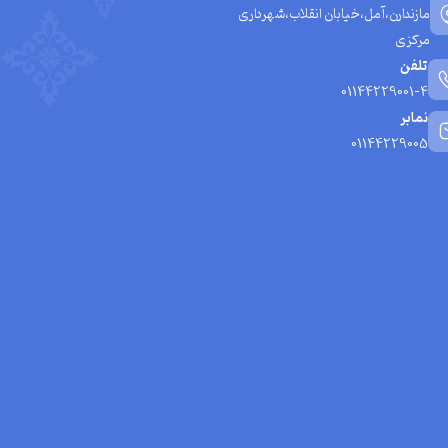
مازندارن،آمل،خیابان انقلاب،شهرداری
مرکزی
تلفن
01144229001-4
نمابر
01144229005