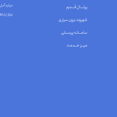
درباره آمل
پرتــــال قــــدیم
مرکز ارتباط 
شهروند برون سپاری
سامـــانـه پرســنلی
میـــز خـــدمت