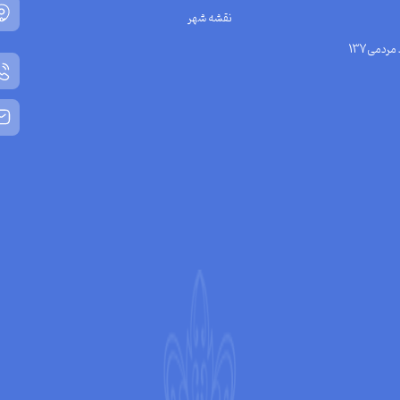
نقشه شهر
مردمی137