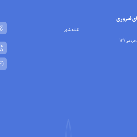
ای ضروری
نقشه شهر
مردمی137