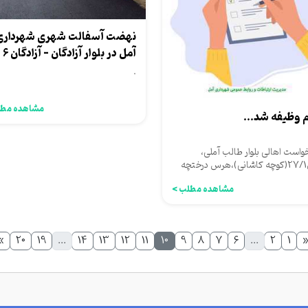
نهضت آسفالت شهری شهرداری
آمل در بلوار 
گلستان...
.
مشاهده مطل
م وظیفه شد...
خواست اهالی بلوار طالب آملی،
دریای27/1(کوچه کاشانی)،هرس درختچه
ینتی و پاکسازی معابر انجام...
مشاهده مطلب >
»
20
19
...
14
13
12
11
10
9
8
7
6
...
2
1