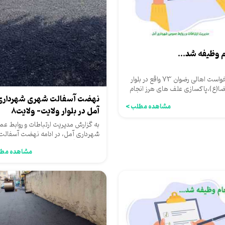
م وظیفه شد...
به درخواست اهالی رضوان 73 واقع در بلوار
ضا(ع)،پاکسازی علف های هرز انجام
نهضت آسفالت شهری شهرداری
مشاهده مطلب >
آمل در بلوار ولایت- ولایت8
بهار23
به گزارش مدیریت ارتباطات و روابط عم
شهرداری آمل، در ادامه نهضت آسفالت
شهرداری آمل ازسوی معاونت...
مشاهده مطل