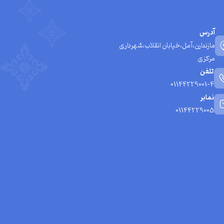
آدرس
مازندارن،آمل،خیابان انقلاب،شهرداری
مرکزی
تلفن
01144229001-4
نمابر
01144229005