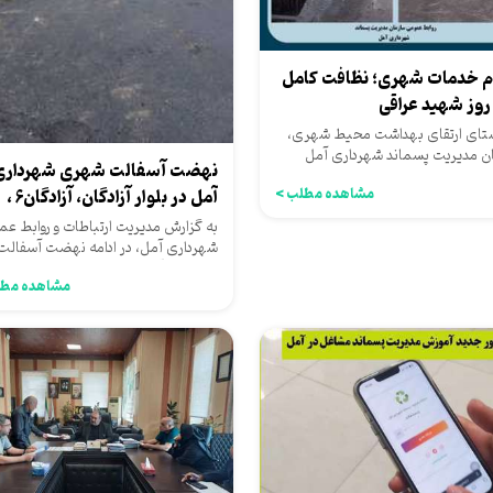
م خدمات شهری؛ نظافت کامل
 روز شهید عراقی
ستای ارتقای بهداشت محیط شهری،
ن مدیریت پسماند شهرداری آمل
نهضت آسفالت شهری شهرداری
 به لایروبی و شستشوی کانال‌های...
مشاهده مطلب >
آمل در بلوار آزادگان، آزادگان6 ،
گلستان1
به گزارش مدیریت ارتباطات و روابط عم
شهرداری آمل، در ادامه نهضت آسفالت
شهرداری آمل ازسوی معاونت...
مشاهده مطل