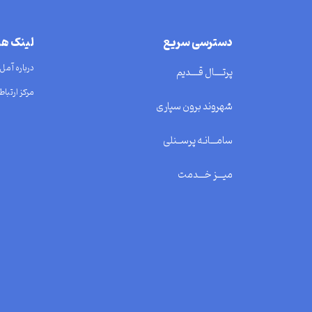
دسترسی سریع
لینک ه
درباره آمل
پرتــــال قــــدیم
مرکز ارتباط 
شهروند برون سپاری
سامـــانـه پرســنلی
میـــز خـــدمت