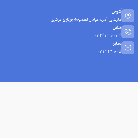
آدرس
مازندارن،آمل،خیابان انقلاب،شهرداری مرکزی
تلفن
01144229001-4
نمابر
01144229005