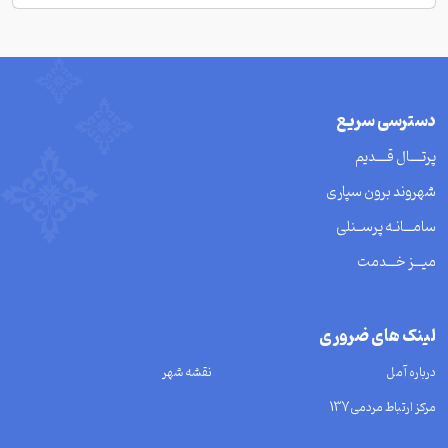
دسترسی سریع
پرتــــال قــــدیم
شهروند برون سپاری
سامـــانـه پرســنلی
میـــز خـــدمت
لینک های ضروری
درباره آمل
نقشه شهر
مرکز ارتباط مردمی137